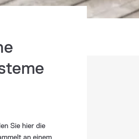
he
ysteme
en Sie hier die
ammelt an einem