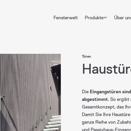
Fensterwelt
Produkte
Über un
Türen
Haustür
Türen
Die
Eingangstüren sin
abgestimmt
. So ergibt
Gesamtkonzept, das Ihr
Damit Sie Ihre Haustüre 
ganze Reihe von Zubehö
und Passivhaus-Eingang