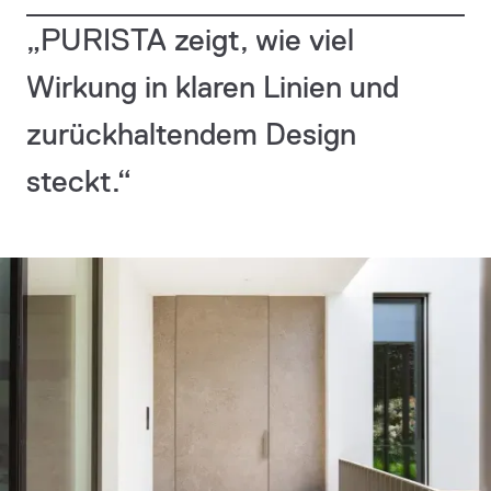
„PURISTA zeigt, wie viel
Architekt
Merkelbach Marie
Wirkung in klaren Linien und
Baujahr
2019
zurückhaltendem Design
Projektart
Neubau
steckt.“