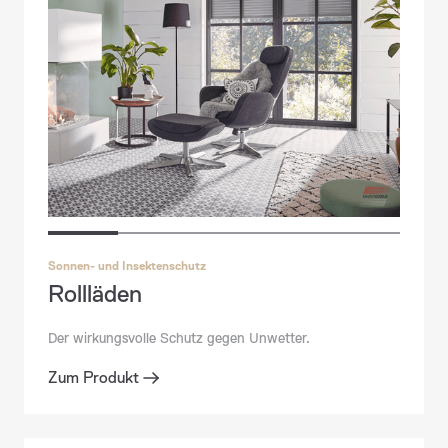
Sonnen- und Insektenschutz
Rollläden
Glasfassaden
Pfosten-Riegel-Fassaden
Der wirkungsvolle Schutz gegen Unwetter.‍
Zum Produkt
Zum Produkt