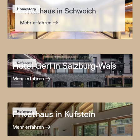
Privathaus in Schwoich
Homestory
Mehr erfahren
Hotel Gerl in Salzburg-Wals
Referenz
Mehr erfahren
Privathaus in Kufstein
Referenz
Mehr erfahren