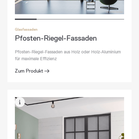
Glasfassaden
Pfosten-Riegel-Fassaden
Fenster
Pfosten-Riegel-Fassaden aus Holz oder Holz-Aluminium
Holz-Alu-Fenster ALLROUND
für maximale Effizienz
Zum Produkt
Zum Produkt