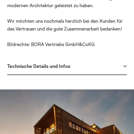
modernen Architektur geleistet zu haben.
Wir möchten uns nochmals herzlich bei den Kunden für
das Vertrauen und die gute Zusammenarbeit bedanken!
Bildrechte: BORA Vertriebs GmbH&CoKG
Technische Details und Infos
Guggenbichler + Wagenstaller
Architekt
(Rosenheim)
Pfosten-Riegel-Fassade mit integrierten
Besonderheit
Allround-Fenstern
Baujahr
2019
Projektart
Neubau