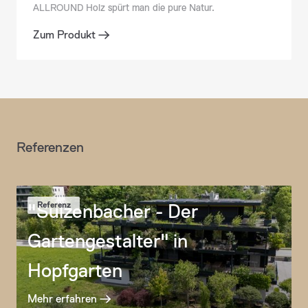
ALLROUND Holz spürt man die pure Natur.
Zum Produkt
Referenzen
"Sulzenbacher - Der
Referenz
Gartengestalter" in
Hopfgarten
Mehr erfahren