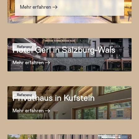
Mehr erfahren
Hotel Gerl in Salzburg-Wals
Referenz
Mehr erfahren
Privathaus in Kufstein
Referenz
Mehr erfahren