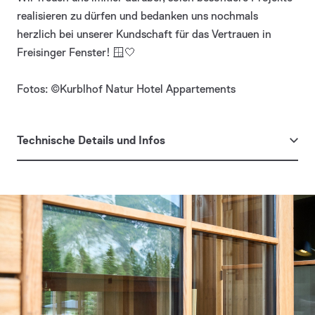
realisieren zu dürfen und bedanken uns nochmals
herzlich bei unserer Kundschaft für das Vertrauen in
Freisinger Fenster! 🪟🤍
Fotos: ©Kurblhof Natur Hotel Appartements
Technische Details und Infos
Architekt
GLATZL HOLZBAUPROJEKTE KG
Besonderheit
Duokantel Tanne und Lärche unbehandelt
Baujahr
2023
Projektart
Neubau